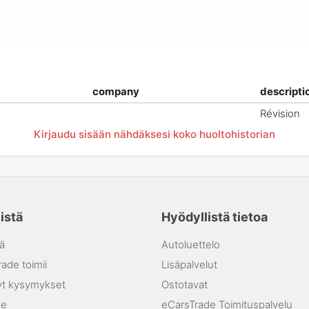
company
descripti
Révision
Kirjaudu sisään nähdäksesi koko huoltohistorian
istä
Hyödyllistä tietoa
ä
Autoluettelo
ade toimii
Lisäpalvelut
yt kysymykset
Ostotavat
me
eCarsTrade Toimituspalvelu