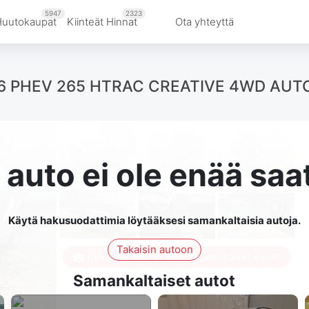
5947
2323
Huutokaupat
Kiinteät Hinnat
Ota yhteyttä
 1.6 PHEV 265 HTRAC CREATIVE 4WD AUT
auto ei ole enää saat
Käytä hakusuodattimia löytääksesi samankaltaisia autoja.
Takaisin autoon
Kirjaudu sisään nähdäksesi kaikki kuvat
Samankaltaiset autot