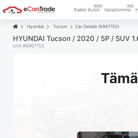
6500
553
Kaikki Autot
Varastomme
Hyundai
Tucson
Car Details (6967153)
HYUNDAI Tucson / 2020 / 5P / SUV
Unit #
6967153
Tämä 