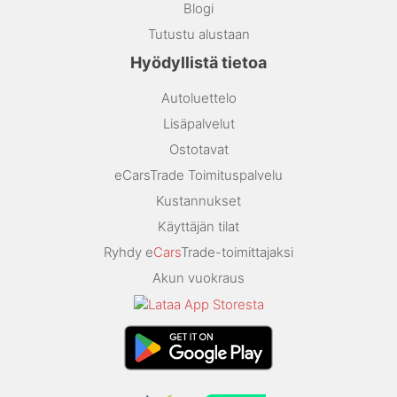
Blogi
Tutustu alustaan
Hyödyllistä tietoa
Autoluettelo
Lisäpalvelut
Ostotavat
eCarsTrade Toimituspalvelu
Kustannukset
Käyttäjän tilat
Ryhdy e
Cars
Trade-toimittajaksi
Akun vuokraus