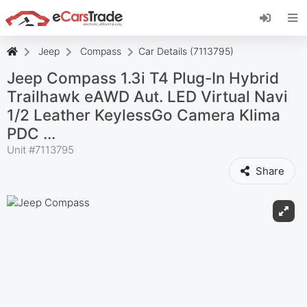
Asenna eCarsTrade-verkkosovellus, lisää se
aloitusnäyttöön ja vastaanota päivitykset
välittömästi.
Jeep
Compass
Car Details (7113795)
Asenna
Peruuta
Jeep Compass 1.3i T4 Plug-In Hybrid
Trailhawk eAWD Aut. LED Virtual Navi
1/2 Leather KeylessGo Camera Klima
PDC ...
Unit #
7113795
Share