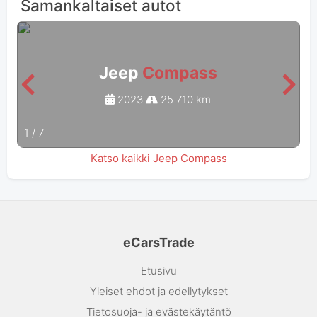
Samankaltaiset autot
Jeep
Compass
2023
25 710 km
1
/
7
Katso kaikki Jeep Compass
eCarsTrade
Etusivu
Yleiset ehdot ja edellytykset
Tietosuoja- ja evästekäytäntö