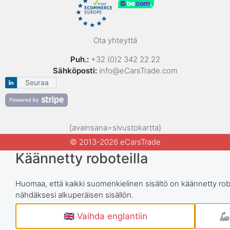
Ota yhteyttä
Puh.:
+32 (0)2 342 22 22
Sähköposti:
info@eCarsTrade.com
Seuraa
{avainsana=sivustokartta}
© 2013-2026 eCarsTrade
Käännetty roboteilla
Huomaa, että kaikki suomenkielinen sisältö on käännetty rob
nähdäksesi alkuperäisen sisällön.
🇬🇧 Vaihda englantiin
🦾