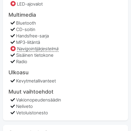
LED-ajovalot
Multimedia
Bluetooth
CD-soitin
Handsfree-sarja
MP3-liitäntä
Navigointijärjestelmä
Sisäinen tietokone
Radio
Ulkoasu
Kevytmetallivanteet
Muut vaihtoehdot
Vakionopeudensäädin
Neliveto
Vetoluistonesto