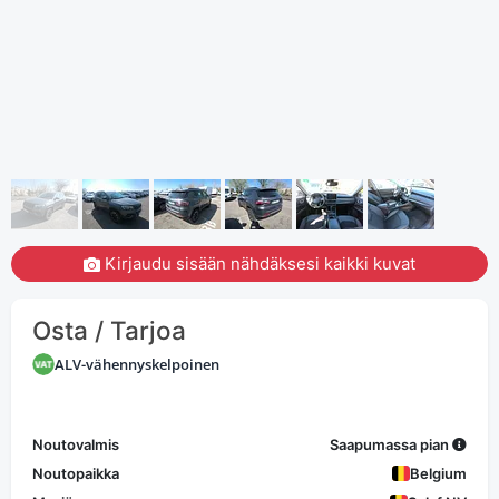
Kirjaudu sisään nähdäksesi kaikki kuvat
Osta / Tarjoa
ALV-vähennyskelpoinen
Noutovalmis
Saapumassa pian
Noutopaikka
Belgium