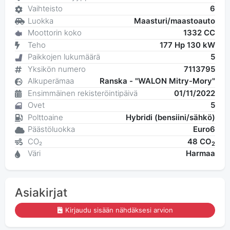
Vaihteisto
6
Luokka
Maasturi/maastoauto
Moottorin koko
1332 CC
Teho
177 Hp 130 kW
Paikkojen lukumäärä
5
Yksikön numero
7113795
Alkuperämaa
Ranska - "WALON Mitry-Mory"
Ensimmäinen rekisteröintipäivä
01/11/2022
Ovet
5
Polttoaine
Hybridi (bensiini/sähkö)
Päästöluokka
Euro6
CO₂
48 CO
2
Väri
Harmaa
Asiakirjat
Kirjaudu sisään nähdäksesi arvion