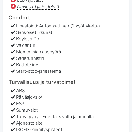
LED-ajovalot
Navigointijärjestelmä
Comfort
Ilmastointi: Automaattinen (2 vyöhykettä)
Sähköiset ikkunat
Keyless Go
Valoanturi
Monitoimiohjauspyörä
Sadetunnistin
Kattoteline
Start-stop-järjestelmä
Turvallisuus ja turvatoimet
ABS
Päiväajovalot
ESP
Sumuvalot
Turvatyynyt: Edestä, sivulta ja muualta
Ajonestolaite
ISOFIX-kiinnityspisteet