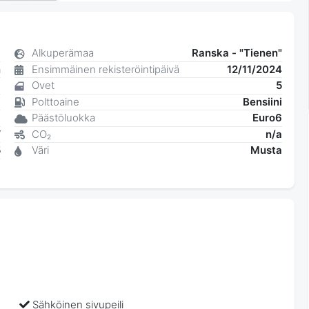
8
Alkuperämaa
Ranska - "Tienen"
n
Ensimmäinen rekisteröintipäivä
12/11/2024
6
Ovet
5
i
Polttoaine
Bensiini
a
Päästöluokka
Euro6
W
CO₂
n/a
5
Väri
Musta
8
Sähköinen sivupeili