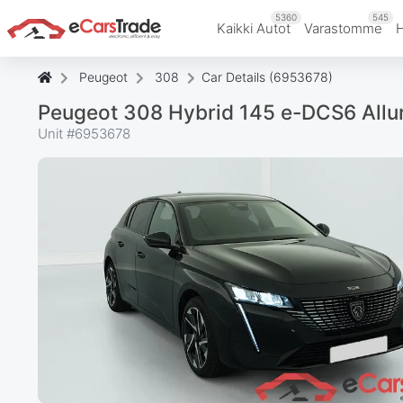
5360
545
Kaikki Autot
Varastomme
Peugeot
308
Car Details (6953678)
Peugeot 308 Hybrid 145 e-DCS6 Allu
Unit #
6953678