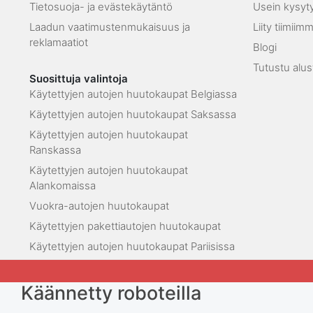
Tietosuoja- ja evästekäytäntö
Usein kysyt
Laadun vaatimustenmukaisuus ja
Liity tiimiim
reklamaatiot
Blogi
Tutustu alu
Suosittuja valintoja
Käytettyjen autojen huutokaupat Belgiassa
Käytettyjen autojen huutokaupat Saksassa
Käytettyjen autojen huutokaupat
Ranskassa
Käytettyjen autojen huutokaupat
Alankomaissa
Vuokra-autojen huutokaupat
Käytettyjen pakettiautojen huutokaupat
Käytettyjen autojen huutokaupat Pariisissa
Käännetty roboteilla