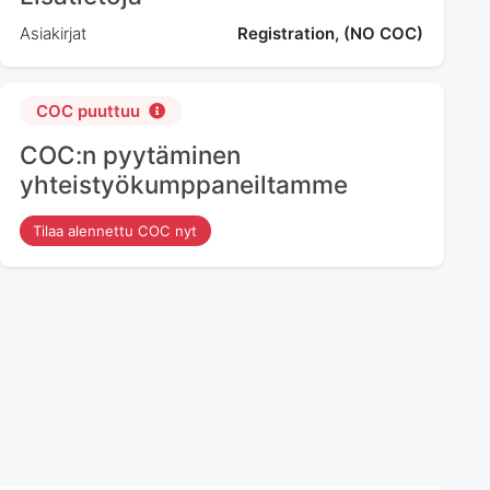
Asiakirjat
Registration, (NO COC)
COC puuttuu
COC:n pyytäminen
yhteistyökumppaneiltamme
Tilaa alennettu COC nyt