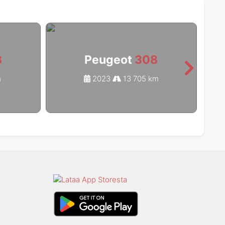
8
Peugeot
308
m
2023
13 705 km