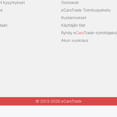
yt kysymykset
Ostotavat
me
eCarsTrade Toimituspalvelu
Kustannukset
staan
Käyttäjän tilat
Ryhdy e
Cars
Trade-toimittajaksi
Akun vuokraus
© 2013-2026 eCarsTrade