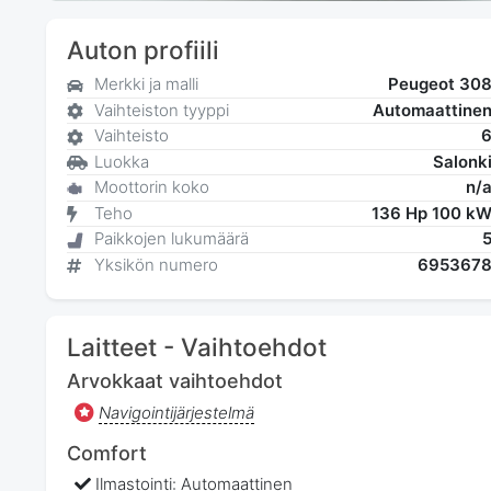
Auton profiili
Merkki ja malli
Peugeot 30
Vaihteiston tyyppi
Automaattine
Vaihteisto
Luokka
Salonk
Moottorin koko
n/
Teho
136 Hp 100 k
Paikkojen lukumäärä
Yksikön numero
695367
Laitteet - Vaihtoehdot
Arvokkaat vaihtoehdot
Navigointijärjestelmä
Comfort
Ilmastointi: Automaattinen