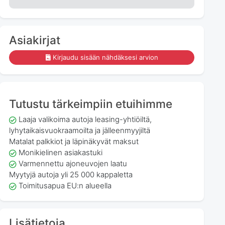
Asiakirjat
Kirjaudu sisään nähdäksesi arvion
Tutustu tärkeimpiin etuihimme
Laaja valikoima autoja leasing-yhtiöiltä,
lyhytaikaisvuokraamoilta ja jälleenmyyjiltä
Matalat palkkiot ja läpinäkyvät maksut
Monikielinen asiakastuki
Varmennettu ajoneuvojen laatu
Myytyjä autoja yli 25 000 kappaletta
Toimitusapua EU:n alueella
Lisätietoja