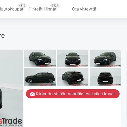
4815
2527
Huutokaupat
Kiinteät Hinnat
Ota yhteyttä
re
Kirjaudu sisään nähdäksesi kaikki kuvat