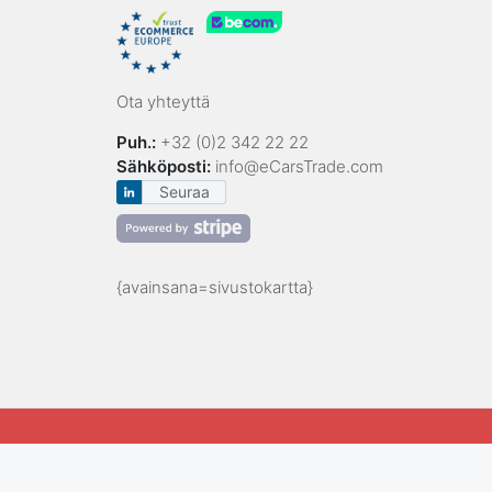
Ota yhteyttä
Puh.:
+32 (0)2 342 22 22
Sähköposti:
info@eCarsTrade.com
Seuraa
{avainsana=sivustokartta}