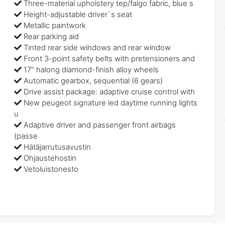
Three-material upholstery tep/falgo fabric, blue s
Height-adjustable driver`s seat
Metallic paintwork
Rear parking aid
Tinted rear side windows and rear window
Front 3-point safety belts with pretensioners and
17" halong diamond-finish alloy wheels
Automatic gearbox, sequential (6 gears)
Drive assist package: adaptive cruise control with
New peugeot signature led daytime running lights
u
Adaptive driver and passenger front airbags
(passe
Hätäjarrutusavustin
Ohjaustehostin
Vetoluistonesto