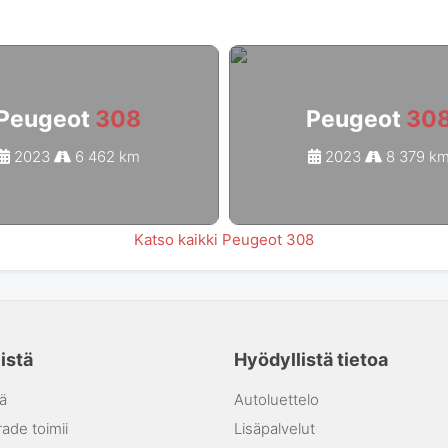
Peugeot
308
Peugeot
30
2023
6 462 km
2023
8 379 k
Katso kaikki Peugeot 308
istä
Hyödyllistä tietoa
ä
Autoluettelo
ade toimii
Lisäpalvelut