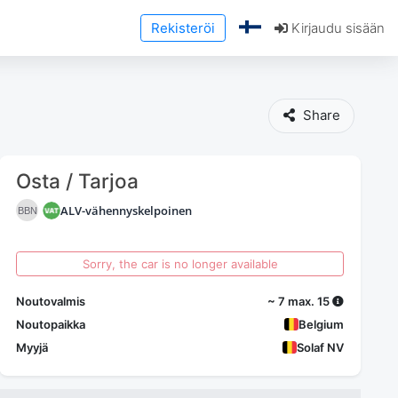
Rekisteröi
Kirjaudu sisään
Share
Osta / Tarjoa
ALV-vähennyskelpoinen
BBN
Sorry, the car is no longer available
Noutovalmis
~ 7 max. 15
Noutopaikka
Belgium
Myyjä
Solaf NV