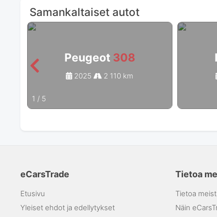
Samankaltaiset autot
Peugeot
308
2025
2 110 km
1
/
5
eCarsTrade
Tietoa me
Etusivu
Tietoa meist
Yleiset ehdot ja edellytykset
Näin eCarsTr