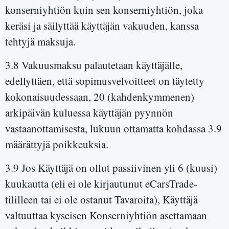
konserniyhtiön kuin sen konserniyhtiön, joka
keräsi ja säilyttää käyttäjän vakuuden, kanssa
tehtyjä maksuja.
3.8 Vakuusmaksu palautetaan käyttäjälle,
edellyttäen, että sopimusvelvoitteet on täytetty
kokonaisuudessaan, 20 (kahdenkymmenen)
arkipäivän kuluessa käyttäjän pyynnön
vastaanottamisesta, lukuun ottamatta kohdassa 3.9
määrättyjä poikkeuksia.
3.9 Jos Käyttäjä on ollut passiivinen yli 6 (kuusi)
kuukautta (eli ei ole kirjautunut eCarsTrade-
tililleen tai ei ole ostanut Tavaroita), Käyttäjä
valtuuttaa kyseisen Konserniyhtiön asettamaan