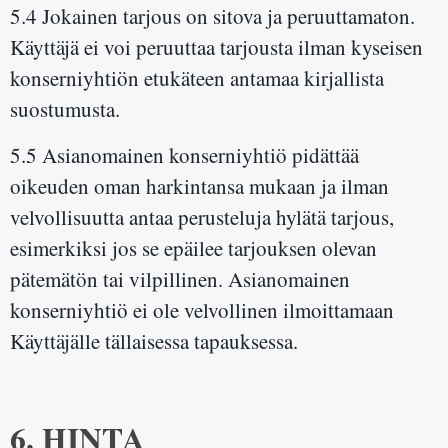
5.4 Jokainen tarjous on sitova ja peruuttamaton.
Käyttäjä ei voi peruuttaa tarjousta ilman kyseisen
konserniyhtiön etukäteen antamaa kirjallista
suostumusta.
5.5 Asianomainen konserniyhtiö pidättää
oikeuden oman harkintansa mukaan ja ilman
velvollisuutta antaa perusteluja hylätä tarjous,
esimerkiksi jos se epäilee tarjouksen olevan
pätemätön tai vilpillinen. Asianomainen
konserniyhtiö ei ole velvollinen ilmoittamaan
Käyttäjälle tällaisessa tapauksessa.
6. HINTA