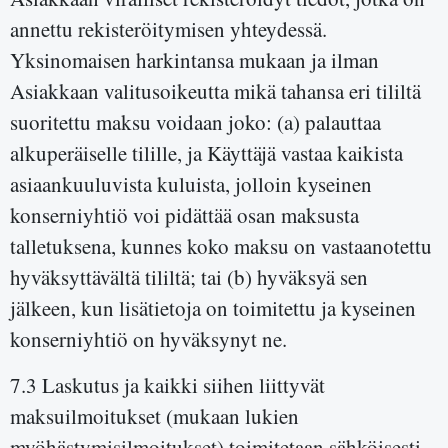
annettu rekisteröitymisen yhteydessä.
Yksinomaisen harkintansa mukaan ja ilman
Asiakkaan valitusoikeutta mikä tahansa eri tililtä
suoritettu maksu voidaan joko: (a) palauttaa
alkuperäiselle tilille, ja Käyttäjä vastaa kaikista
asiaankuuluvista kuluista, jolloin kyseinen
konserniyhtiö voi pidättää osan maksusta
talletuksena, kunnes koko maksu on vastaanotettu
hyväksyttävältä tililtä; tai (b) hyväksyä sen
jälkeen, kun lisätietoja on toimitettu ja kyseinen
konserniyhtiö on hyväksynyt ne.
7.3 Laskutus ja kaikki siihen liittyvät
maksuilmoitukset (mukaan lukien
myöhästymisilmoitukset) toimitetaan sähköisesti