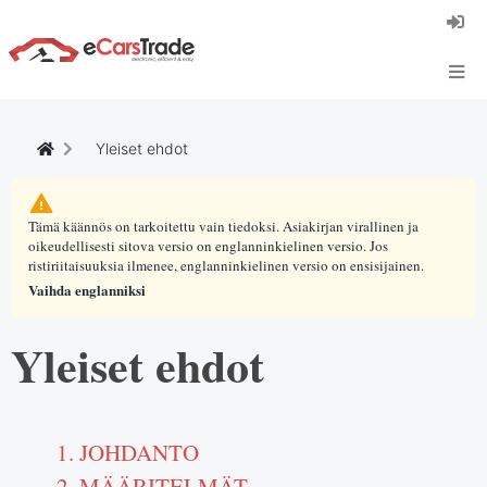
Asenna eCarsTrade-verkkosovellus, lisää se
aloitusnäyttöön ja vastaanota päivitykset
välittömästi.
Asenna
Peruuta
Yleiset ehdot
Tämä käännös on tarkoitettu vain tiedoksi. Asiakirjan virallinen ja
oikeudellisesti sitova versio on englanninkielinen versio. Jos
ristiriitaisuuksia ilmenee, englanninkielinen versio on ensisijainen.
Vaihda englanniksi
Yleiset ehdot
1. JOHDANTO
2. MÄÄRITELMÄT