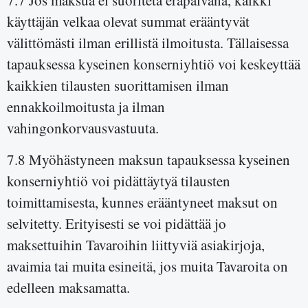
käyttäjän velkaa olevat summat erääntyvät
välittömästi ilman erillistä ilmoitusta. Tällaisessa
tapauksessa kyseinen konserniyhtiö voi keskeyttää
kaikkien tilausten suorittamisen ilman
ennakkoilmoitusta ja ilman
vahingonkorvausvastuuta.
7.8 Myöhästyneen maksun tapauksessa kyseinen
konserniyhtiö voi pidättäytyä tilausten
toimittamisesta, kunnes erääntyneet maksut on
selvitetty. Erityisesti se voi pidättää jo
maksettuihin Tavaroihin liittyviä asiakirjoja,
avaimia tai muita esineitä, jos muita Tavaroita on
edelleen maksamatta.