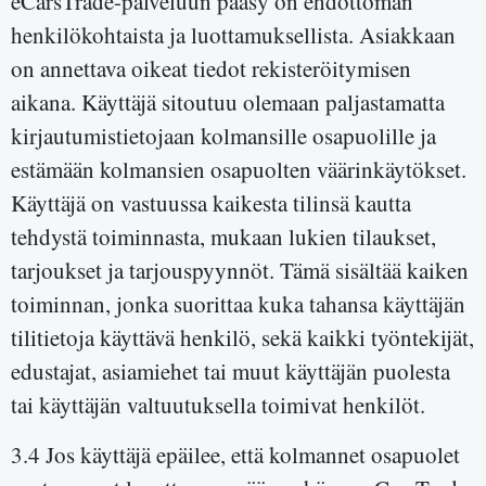
eCarsTrade-palveluun pääsy on ehdottoman
henkilökohtaista ja luottamuksellista. Asiakkaan
on annettava oikeat tiedot rekisteröitymisen
aikana. Käyttäjä sitoutuu olemaan paljastamatta
kirjautumistietojaan kolmansille osapuolille ja
estämään kolmansien osapuolten väärinkäytökset.
Käyttäjä on vastuussa kaikesta tilinsä kautta
tehdystä toiminnasta, mukaan lukien tilaukset,
tarjoukset ja tarjouspyynnöt. Tämä sisältää kaiken
toiminnan, jonka suorittaa kuka tahansa käyttäjän
tilitietoja käyttävä henkilö, sekä kaikki työntekijät,
edustajat, asiamiehet tai muut käyttäjän puolesta
tai käyttäjän valtuutuksella toimivat henkilöt.
3.4 Jos käyttäjä epäilee, että kolmannet osapuolet