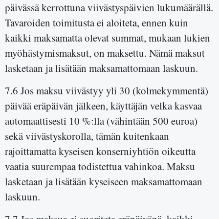
päivässä kerrottuna viivästyspäivien lukumäärällä.
Tavaroiden toimitusta ei aloiteta, ennen kuin
kaikki maksamatta olevat summat, mukaan lukien
myöhästymismaksut, on maksettu. Nämä maksut
lasketaan ja lisätään maksamattomaan laskuun.
7.6 Jos maksu viivästyy yli 30 (kolmekymmentä)
päivää eräpäivän jälkeen, käyttäjän velka kasvaa
automaattisesti 10 %:lla (vähintään 500 euroa)
sekä viivästyskorolla, tämän kuitenkaan
rajoittamatta kyseisen konserniyhtiön oikeutta
vaatia suurempaa todistettua vahinkoa. Maksu
lasketaan ja lisätään kyseiseen maksamattomaan
laskuun.
7.7 Jos maksua ei suoriteta eräpäivänä, kaikki