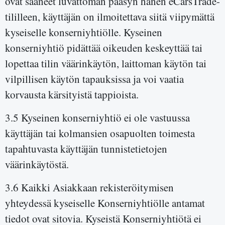
ovat saaneet luvattoman pääsyn hänen eCarsTrade-
tililleen, käyttäjän on ilmoitettava siitä viipymättä
kyseiselle konserniyhtiölle. Kyseinen
konserniyhtiö pidättää oikeuden keskeyttää tai
lopettaa tilin väärinkäytön, laittoman käytön tai
vilpillisen käytön tapauksissa ja voi vaatia
korvausta kärsityistä tappioista.
3.5 Kyseinen konserniyhtiö ei ole vastuussa
käyttäjän tai kolmansien osapuolten toimesta
tapahtuvasta käyttäjän tunnistetietojen
väärinkäytöstä.
3.6 Kaikki Asiakkaan rekisteröitymisen
yhteydessä kyseiselle Konserniyhtiölle antamat
tiedot ovat sitovia. Kyseistä Konserniyhtiötä ei