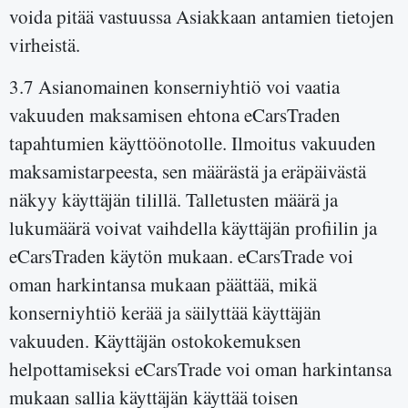
voida pitää vastuussa Asiakkaan antamien tietojen
virheistä.
3.7 Asianomainen konserniyhtiö voi vaatia
vakuuden maksamisen ehtona eCarsTraden
tapahtumien käyttöönotolle. Ilmoitus vakuuden
maksamistarpeesta, sen määrästä ja eräpäivästä
näkyy käyttäjän tilillä. Talletusten määrä ja
lukumäärä voivat vaihdella käyttäjän profiilin ja
eCarsTraden käytön mukaan. eCarsTrade voi
oman harkintansa mukaan päättää, mikä
konserniyhtiö kerää ja säilyttää käyttäjän
vakuuden. Käyttäjän ostokokemuksen
helpottamiseksi eCarsTrade voi oman harkintansa
mukaan sallia käyttäjän käyttää toisen