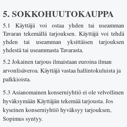
5. SOKKOHUUTOKAUPPA
5.1 Käyttäjä voi ostaa yhden tai useamman
Tavaran tekemällä tarjouksen. Käyttäjä voi tehdä
yhden tai useamman yksittäisen tarjouksen
yhdestä tai useammasta Tavarasta.
5.2 Jokainen tarjous ilmaistaan euroina ilman
arvonlisäveroa. Käyttäjä vastaa hallintokuluista ja
palkkioista.
5.3 Asianomainen konserniyhtiö ei ole velvollinen
hyväksymään Käyttäjän tekemää tarjousta. Jos
kyseinen konserniyhtiö hyväksyy tarjouksen,
Sopimus syntyy.