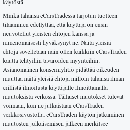
käytöstä.
Minkä tahansa eCarsTradessa tarjotun tuotteen
tilaaminen edellyttää, että käyttäjä on ensin
neuvotellut yleisten ehtojen kanssa ja
nimenomaisesti hyväksynyt ne. Näitä yleisiä
ehtoja sovelletaan näin ollen kaikkiin eCarsTraden
kautta tehtyihin tavaroiden myynteihin.
Asianomainen konserniyhtiö pidättää oikeuden
muuttaa näitä yleisiä ehtoja milloin tahansa ilman
erillistä ilmoitusta käyttäjälle ilmoittamalla
muutoksista verkossa. Tällaiset muutokset tulevat
voimaan, kun ne julkaistaan eCarsTraden
verkkosivustolla. eCarsTraden käytön jatkaminen
muutosten julkaisemisen jälkeen merkitsee