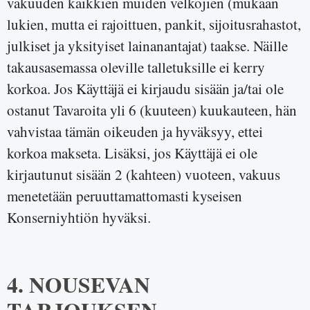
vakuuden kaikkien muiden velkojien (mukaan
lukien, mutta ei rajoittuen, pankit, sijoitusrahastot,
julkiset ja yksityiset lainanantajat) taakse. Näille
takausasemassa oleville talletuksille ei kerry
korkoa. Jos Käyttäjä ei kirjaudu sisään ja/tai ole
ostanut Tavaroita yli 6 (kuuteen) kuukauteen, hän
vahvistaa tämän oikeuden ja hyväksyy, ettei
korkoa makseta. Lisäksi, jos Käyttäjä ei ole
kirjautunut sisään 2 (kahteen) vuoteen, vakuus
menetetään peruuttamattomasti kyseisen
Konserniyhtiön hyväksi.
4. NOUSEVAN
TARJOUKSEN