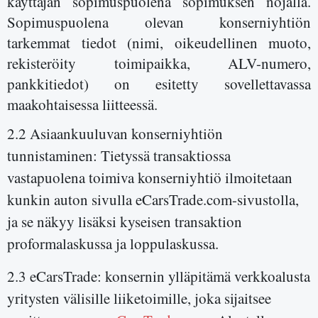
käyttäjän sopimuspuolena sopimuksen nojalla.
Sopimuspuolena olevan konserniyhtiön
tarkemmat tiedot (nimi, oikeudellinen muoto,
rekisteröity toimipaikka, ALV-numero,
pankkitiedot) on esitetty sovellettavassa
maakohtaisessa liitteessä.
2.2 Asiaankuuluvan konserniyhtiön
tunnistaminen: Tietyssä transaktiossa
vastapuolena toimiva konserniyhtiö ilmoitetaan
kunkin auton sivulla eCarsTrade.com-sivustolla,
ja se näkyy lisäksi kyseisen transaktion
proformalaskussa ja loppulaskussa.
2.3 eCarsTrade: konsernin ylläpitämä verkkoalusta
yritysten välisille liiketoimille, joka sijaitsee