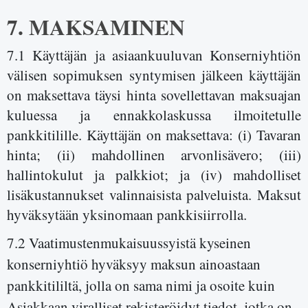
7. MAKSAMINEN
7.1 Käyttäjän ja asiaankuuluvan Konserniyhtiön
välisen sopimuksen syntymisen jälkeen käyttäjän
on maksettava täysi hinta sovellettavan maksuajan
kuluessa ja ennakkolaskussa ilmoitetulle
pankkitilille. Käyttäjän on maksettava: (i) Tavaran
hinta; (ii) mahdollinen arvonlisävero; (iii)
hallintokulut ja palkkiot; ja (iv) mahdolliset
lisäkustannukset valinnaisista palveluista. Maksut
hyväksytään yksinomaan pankkisiirrolla.
7.2 Vaatimustenmukaisuussyistä kyseinen
konserniyhtiö hyväksyy maksun ainoastaan
pankkitililtä, jolla on sama nimi ja osoite kuin
Asiakkaan viralliset rekisteröidyt tiedot, jotka on