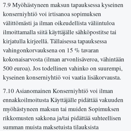
7.9 Myöhästyneen maksun tapauksessa kyseinen
konserniyhtiö voi irtisanoa sopimuksen
välittömästi ja ilman oikeudellista väliintuloa
ilmoittamalla siitä käyttäjälle sähköpostitse tai
kirjatulla kirjeellä. Tällaisessa tapauksessa
vahingonkorvauksena on 15 % tavaran
kokonaisarvosta (ilman arvonlisäveroa, vähintään
500 euroa). Jos todellinen vahinko on suurempi,
kyseinen konserniyhtiö voi vaatia lisäkorvausta.
7.10 Asianomainen Konserniyhtiö voi ilman
ennakkoilmoitusta Käyttäjälle pidättää vakuuden
myöhästyneen maksun tai muiden Sopimuksen
rikkomusten sakkona ja/tai pidättää suhteellisen
summan muista maksetuista tilauksista