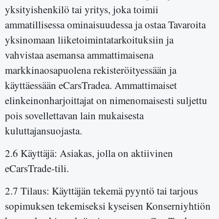
yksityishenkilö tai yritys, joka toimii
ammatillisessa ominaisuudessa ja ostaa Tavaroita
yksinomaan liiketoimintatarkoituksiin ja
vahvistaa asemansa ammattimaisena
markkinaosapuolena rekisteröityessään ja
käyttäessään eCarsTradea. Ammattimaiset
elinkeinonharjoittajat on nimenomaisesti suljettu
pois sovellettavan lain mukaisesta
kuluttajansuojasta.
2.6 Käyttäjä: Asiakas, jolla on aktiivinen
eCarsTrade-tili.
2.7 Tilaus: Käyttäjän tekemä pyyntö tai tarjous
sopimuksen tekemiseksi kyseisen Konserniyhtiön