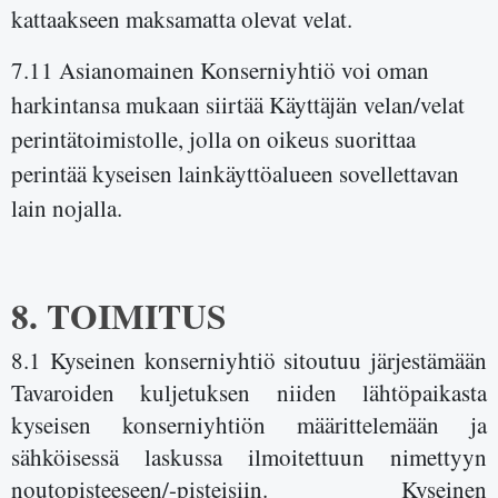
kattaakseen maksamatta olevat velat.
7.11 Asianomainen Konserniyhtiö voi oman
harkintansa mukaan siirtää Käyttäjän velan/velat
perintätoimistolle, jolla on oikeus suorittaa
perintää kyseisen lainkäyttöalueen sovellettavan
lain nojalla.
8. TOIMITUS
8.1 Kyseinen konserniyhtiö sitoutuu järjestämään
Tavaroiden kuljetuksen niiden lähtöpaikasta
kyseisen konserniyhtiön määrittelemään ja
sähköisessä laskussa ilmoitettuun nimettyyn
noutopisteeseen/-pisteisiin. Kyseinen