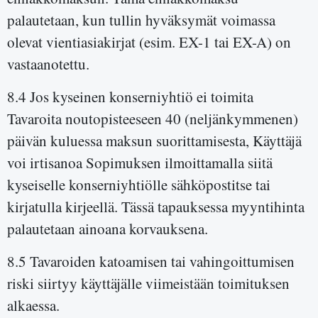
palautetaan, kun tullin hyväksymät voimassa
olevat vientiasiakirjat (esim. EX-1 tai EX-A) on
vastaanotettu.
8.4 Jos kyseinen konserniyhtiö ei toimita
Tavaroita noutopisteeseen 40 (neljänkymmenen)
päivän kuluessa maksun suorittamisesta, Käyttäjä
voi irtisanoa Sopimuksen ilmoittamalla siitä
kyseiselle konserniyhtiölle sähköpostitse tai
kirjatulla kirjeellä. Tässä tapauksessa myyntihinta
palautetaan ainoana korvauksena.
8.5 Tavaroiden katoamisen tai vahingoittumisen
riski siirtyy käyttäjälle viimeistään toimituksen
alkaessa.