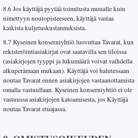
8.6 Jos käyttäjä pyytää toimitusta muualle kuin
nimettyyn noutopisteeseen, käyttäjä vastaa
kaikista kuljetuskustannuksista.
8.7 Kyseinen konserniyhtiö luovuttaa Tavarat, kun
rekisteröintiasiakirjat ovat saatavilla sen tiloissa
(asiakirjojen tyyppi ja lukumäärä voivat vaihdella
alkuperämaan mukaan). Käyttäjä voi halutessaan
noutaa Tavarat ennen asiakirjojen vastaanottamista
omalla vastuullaan. Kyseinen konserniyhtiö ei ole
vastuussa asiakirjojen katoamisesta, jos Käyttäjä
noutaa Tavarat etuajassa.