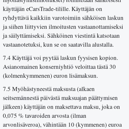
käyttäjän eCarsTrade-tilille. Käyttäjän on
ryhdyttävä kaikkiin varotoimiin sähköisen laskun
ja siihen liittyvien ilmoitusten vastaanottamiseksi
ja säilyttämiseksi. Sähköinen viestintä katsotaan
vastaanotetuksi, kun se on saatavilla alustalla.
7.4 Käyttäjä voi pyytää laskun fyysisen kopion.
Asianomainen konserniyhtiö veloittaa tästä 30
(kolmenkymmenen) euron lisämaksun.
7.5 Myöhästyneestä maksusta (alkaen
seitsemännestä päivästä maksuajan päättymisen
jälkeen) käyttäjän on maksettava maksu, joka on
0,075 % tavaroiden arvosta (ilman
arvonlisäveroa), vähintään 10 (kymmenen) euroa