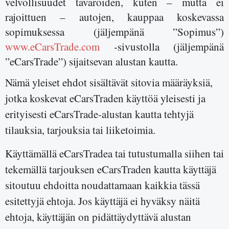
velvollisuudet tavaroiden, kuten – mutta ei
rajoittuen – autojen, kauppaa koskevassa
sopimuksessa (jäljempänä ”Sopimus”)
www.eCarsTrade.com
-sivustolla (jäljempänä
”eCarsTrade”) sijaitsevan alustan kautta.
Nämä yleiset ehdot sisältävät sitovia määräyksiä,
jotka koskevat eCarsTraden käyttöä yleisesti ja
erityisesti eCarsTrade-alustan kautta tehtyjä
tilauksia, tarjouksia tai liiketoimia.
Käyttämällä eCarsTradea tai tutustumalla siihen tai
tekemällä tarjouksen eCarsTraden kautta käyttäjä
sitoutuu ehdoitta noudattamaan kaikkia tässä
esitettyjä ehtoja. Jos käyttäjä ei hyväksy näitä
ehtoja, käyttäjän on pidättäydyttävä alustan