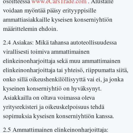
osoitteessa
www.eCarsTrade.com
. Alustalle
voidaan myöntää pääsy erityyppisille
ammattiasiakkaille kyseisen konserniyhtiön
määrittelemin ehdoin.
2.4 Asiakas: Mikä tahansa autoteollisuudessa
virallisesti toimiva ammattimainen
elinkeinonharjoittaja sekä muu ammattimainen
elinkeinonharjoittaja tai yhteisö, riippumatta siitä,
onko sillä oikeushenkilöllisyyttä vai ei, ja jonka
kyseinen konserniyhtiö on hyväksynyt.
Asiakkailla on oltava voimassa oleva
yritysrekisteri ja oikeuskelpoisuus tehdä
sopimuksia kyseisen konserniyhtiön kanssa.
2.5 Ammattimainen elinkeinonharjoittaja: