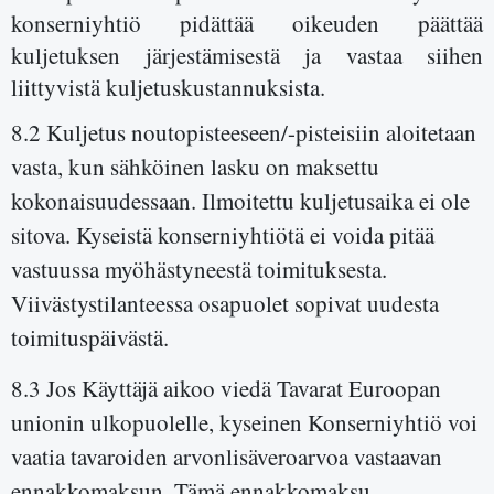
konserniyhtiö pidättää oikeuden päättää
kuljetuksen järjestämisestä ja vastaa siihen
liittyvistä kuljetuskustannuksista.
8.2 Kuljetus noutopisteeseen/-pisteisiin aloitetaan
vasta, kun sähköinen lasku on maksettu
kokonaisuudessaan. Ilmoitettu kuljetusaika ei ole
sitova. Kyseistä konserniyhtiötä ei voida pitää
vastuussa myöhästyneestä toimituksesta.
Viivästystilanteessa osapuolet sopivat uudesta
toimituspäivästä.
8.3 Jos Käyttäjä aikoo viedä Tavarat Euroopan
unionin ulkopuolelle, kyseinen Konserniyhtiö voi
vaatia tavaroiden arvonlisäveroarvoa vastaavan
ennakkomaksun. Tämä ennakkomaksu