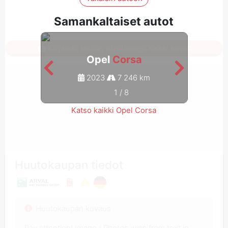
Samankaltaiset autot
Kirjaudu sisään nähdäksesi kaikki kuvat
Opel
Corsa
2023
7 246 km
1
/
8
Katso kaikki Opel Corsa
Huutokaupan tiedot
Huutokaupan kuvaus
Pay attention! Image / Photos wins from text in