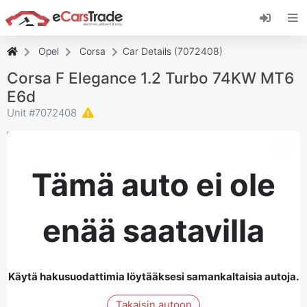
Asenna eCarsTrade-verkkosovellus, lisää se
aloitusnäyttöön ja vastaanota päivitykset
välittömästi.
Opel
Corsa
Car Details (7072408)
Asenna
Peruuta
Corsa F Elegance 1.2 Turbo 74KW MT6
E6d
Unit #
7072408
Tämä auto ei ole
enää saatavilla
Käytä hakusuodattimia löytääksesi samankaltaisia autoja.
Takaisin autoon