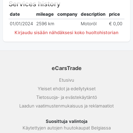
Services history
date
mileage
company
description
price
01/01/2024
2596 km
Motoröl
€ 0,00
Kirjaudu sisään nähdäksesi koko huoltohistorian
eCarsTrade
Etusivu
Yleiset ehdot ja edellytykset
Tietosuoja- ja evästekäytäntö
Laadun vaatimustenmukaisuus ja reklamaatiot
Suosittuja valintoja
Käytettyjen autojen huutokaupat Belgiassa