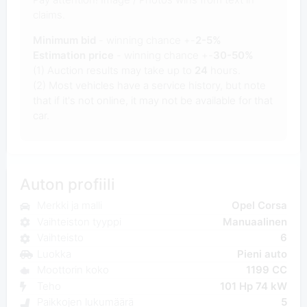
claims.
Minimum bid
- winning chance +-
2-5%
Estimation price
- winning chance +-
30-50%
(1) Auction results may take up to
24
hours.
(2) Most vehicles have a service history, but note
that if it's not online, it may not be available for that
car.
Auton profiili
Merkki ja malli
Opel Corsa
Vaihteiston tyyppi
Manuaalinen
Vaihteisto
6
Luokka
Pieni auto
Moottorin koko
1199 CC
Teho
101 Hp 74 kW
Paikkojen lukumäärä
5