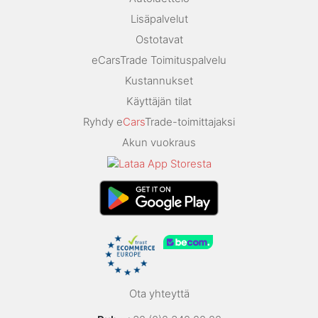
Lisäpalvelut
Ostotavat
eCarsTrade Toimituspalvelu
Kustannukset
Käyttäjän tilat
Ryhdy e
Cars
Trade-toimittajaksi
Akun vuokraus
Ota yhteyttä