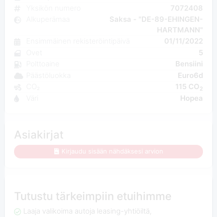
Yksikön numero
7072408
Alkuperämaa
Saksa - "DE-89-EHINGEN-
HARTMANN"
Ensimmäinen rekisteröintipäivä
01/11/2022
Ovet
5
Polttoaine
Bensiini
Päästöluokka
Euro6d
CO₂
115 CO
2
Väri
Hopea
Asiakirjat
Kirjaudu sisään nähdäksesi arvion
Tutustu tärkeimpiin etuihimme
Laaja valikoima autoja leasing-yhtiöiltä,