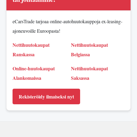
eCarsTrade tarjoaa online-autohuutokauppoja ex-leasing-
ajoneuvoille Euroopasta!
Nettihuutokaupat
Nettihuutokaupat
Ranskassa
Belgiassa
Online-huutokaupat
Nettihuutokaupat
Alankomaissa
Saksassa
Rekisteröidy ilmaiseksi nyt