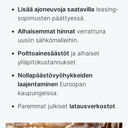
Lisää ajoneuvoja saatavilla
leasing-
sopimusten päättyessä.
Alhaisemmat hinnat
verrattuna
uusiin sähkömalleihin.
Polttoainesäästöt
ja alhaiset
ylläpitokustannukset.
Nollapäästövyöhykkeiden
laajentaminen
Euroopan
kaupungeissa.
Paremmat julkiset
latausverkostot
.