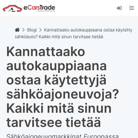
Asenna eCarsTrade-verkkosovellus, lisää se
aloitusnäyttöön ja vastaanota päivitykset
välittömästi.
Asenna
Peruuta
Blogi
Kannattaako autokauppiaana ostaa käytetty
sähköauto? Kaikki mitä sinun tarvitsee tietää
Kannattaako
autokauppiaana
ostaa käytettyjä
sähköajoneuvoja?
Kaikki mitä sinun
tarvitsee tietää
Sähköajoneuvomarkkinat Euroopassa