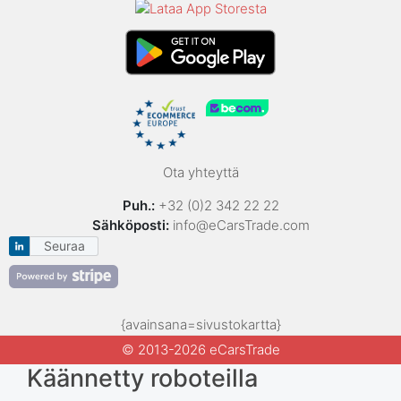
Ota yhteyttä
Puh.:
+32 (0)2 342 22 22
Sähköposti:
info@eCarsTrade.com
Seuraa
{avainsana=sivustokartta}
© 2013-2026 eCarsTrade
Käännetty roboteilla