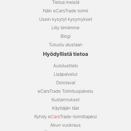
Tietoa meistä
Näin eCarsTrade toimii
Usein kysytyt kysymykset
Liity tiimiimme
Blogi
Tutustu alustaan
Hyödyllistä tietoa
Autoluettelo
Lisäpalvelut
Ostotavat
eCarsTrade Toimituspalvelu
Kustannukset
Käyttäjän tilat
Ryhdy e
Cars
Trade-toimittajaksi
Akun vuokraus