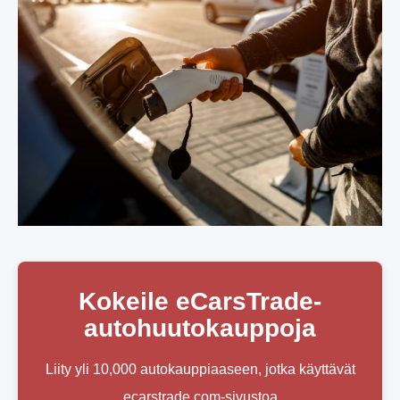
Kokeile eCarsTrade-
autohuutokauppoja
Liity yli 10,000 autokauppiaaseen, jotka käyttävät
ecarstrade.com-sivustoa