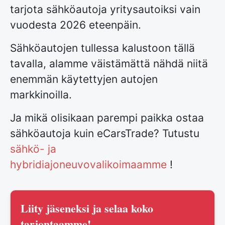
tarjota sähköautoja yritysautoiksi vain
vuodesta 2026 eteenpäin.
Sähköautojen tullessa kalustoon tällä
tavalla, alamme väistämättä nähdä niitä
enemmän käytettyjen autojen
markkinoilla.
Ja mikä olisikaan parempi paikka ostaa
sähköautoja kuin eCarsTrade? Tutustu
sähkö- ja
hybridiajoneuvovalikoimaamme
!
Liity jäseneksi ja selaa koko
tarjontaamme!