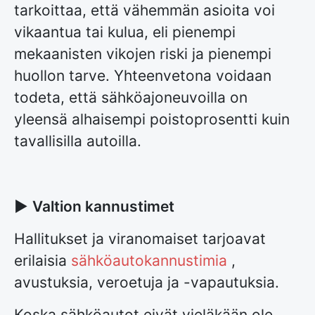
tarkoittaa, että vähemmän asioita voi
vikaantua tai kulua, eli pienempi
mekaanisten vikojen riski ja pienempi
huollon tarve. Yhteenvetona voidaan
todeta, että sähköajoneuvoilla on
yleensä alhaisempi poistoprosentti kuin
tavallisilla autoilla.
►
Valtion kannustimet
Hallitukset ja viranomaiset tarjoavat
erilaisia
sähköautokannustimia
,
avustuksia, veroetuja ja -vapautuksia.
Koska sähköautot eivät vieläkään ole