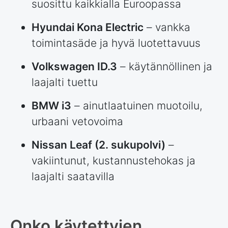
suosittu kaikkialla Euroopassa
Hyundai Kona Electric
– vankka
toimintasäde ja hyvä luotettavuus
Volkswagen ID.3
– käytännöllinen ja
laajalti tuettu
BMW i3
– ainutlaatuinen muotoilu,
urbaani vetovoima
Nissan Leaf (2. sukupolvi)
–
vakiintunut, kustannustehokas ja
laajalti saatavilla
Onko käytettyjen