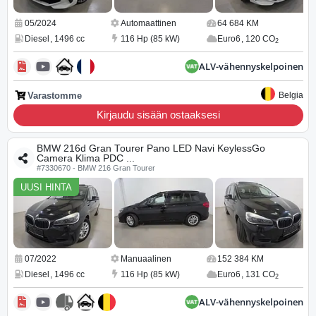
05/2024
Automaattinen
64 684 KM
Diesel
,
1496 cc
116 Hp (85 kW)
Euro6
,
120 CO
2
ALV-vähennyskelpoinen
Varastomme
Belgia
Kirjaudu sisään ostaaksesi
BMW 216d Gran Tourer Pano LED Navi KeylessGo
Camera Klima PDC ...
#7330670 - BMW 216 Gran Tourer
UUSI HINTA
07/2022
Manuaalinen
152 384 KM
Diesel
,
1496 cc
116 Hp (85 kW)
Euro6
,
131 CO
2
ALV-vähennyskelpoinen