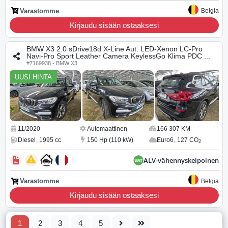
Varastomme
Belgia
Kirjaudu sisään ostaaksesi
BMW X3 2.0 sDrive18d X-Line Aut. LED-Xenon LC-Pro
Navi-Pro Sport Leather Camera KeylessGo Klima PDC ...
#7169938 - BMW X3
UUSI HINTA
11/2020
Automaattinen
166 307 KM
Diesel
,
1995 cc
150 Hp (110 kW)
Euro6
,
127 CO
2
ALV-vähennyskelpoinen
Varastomme
Belgia
Kirjaudu sisään ostaaksesi
1
2
3
4
5