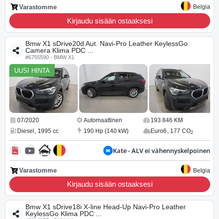
Varastomme
Belgia
Kirjaudu sisään ostaaksesi
Bmw X1 sDrive20d Aut. Navi-Pro Leather KeylessGo
Camera Klima PDC ...
#6755590 - BMW X1
UUSI HINTA
07/2020
Automaattinen
193 846 KM
Diesel
,
1995 cc
190 Hp (140 kW)
Euro6
,
177 CO
2
Kate - ALV ei vähennyskelpoinen
Varastomme
Belgia
Kirjaudu sisään ostaaksesi
Bmw X1 sDrive18i X-line Head-Up Navi-Pro Leather
KeylessGo Klima PDC ...