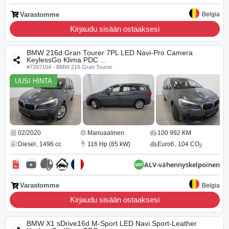
Varastomme
Belgia
Kirjaudu sisään ostaaksesi
BMW 216d Gran Tourer 7PL LED Navi-Pro Camera
KeylessGo Klima PDC ...
#7267104 - BMW 216 Gran Tourer
UUSI HINTA
02/2020
Manuaalinen
100 992 KM
Diesel
,
1496 cc
116 Hp (85 kW)
Euro6
,
104 CO
2
ALV-vähennyskelpoinen
Varastomme
Belgia
Kirjaudu sisään ostaaksesi
BMW X1 sDrive16d M-Sport LED Navi Sport-Leather