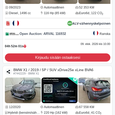
09/2023
Automaattinen
52 353 KM
Diesel
,
1496 cc
116 Hp (85 kW)
Euro6d
,
122 CO
2
ALV-vähennyskelpoinen
Open Auction: ARVAL 116932
Ranska
09. elok. 2026 klo 10.00
04h 52m
00
s
Kirjaudu sisään ostaaksesi
BMW X1 / 2019 / 5P / SUV xDrive25e xLine BVA6
#7442229 - BMW X1
12/2020
Automaattinen
67 558 KM
Hybridi (bensiini/sähkö)
,
1499 cc
220 Hp (162 kW)
Euro6d
,
41 CO
2