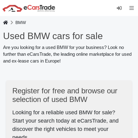
Asenna eCarsTrade-verkkosovellus, lisää se
aloitusnäyttöön ja vastaanota päivitykset
välittömästi.
BMW
Asenna
Peruuta
Used BMW cars for sale
Are you looking for a used BMW for your business? Look no
further than eCarsTrade, the leading online marketplace for used
and ex-lease cars in Europe!
Register for free and browse our
selection of used BMW
Looking for a reliable used BMW for sale?
Start your search today at eCarsTrade, and
discover the right
vehicles to meet your
needs.