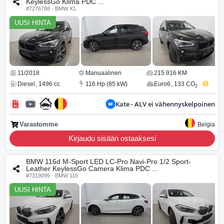
KeylessGo Klima PDC ...
#7276788 - BMW X1
UUSI HINTA
11/2018
Manuaalinen
215 916 KM
Diesel
,
1496 cc
116 Hp (85 kW)
Euro6
,
133 CO
2
Kate - ALV ei vähennyskelpoinen
Varastomme
Belgia
Kirjaudu sisään ostaaksesi
BMW 116d M-Sport LED LC-Pro Navi-Pro 1/2 Sport-
Leather KeylessGo Camera Klima PDC ...
#7319099 - BMW 116
UUSI HINTA