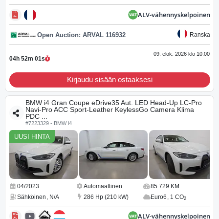
ALV-vähennyskelpoinen
Open Auction: ARVAL 116932
Ranska
09. elok. 2026 klo 10.00
04h 52m
00
s
Kirjaudu sisään ostaaksesi
BMW i4 Gran Coupe eDrive35 Aut. LED Head-Up LC-Pro
Navi-Pro ACC Sport-Leather KeylessGo Camera Klima
PDC ...
#7223329 - BMW i4
UUSI HINTA
04/2023
Automaattinen
85 729 KM
Sähköinen
,
N/A
286 Hp (210 kW)
Euro6
,
1 CO
2
ALV-vähennyskelpoinen