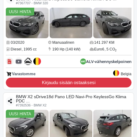
#7367707 - BMW 320
UUSI HINTA
03/2020
Manuaalinen
141 297 KM
Diesel
,
1995 cc
190 Hp (140 kW)
Euro6
,
5 CO
2
ALV-vähennyskelpoinen
Varastomme
Belgia
Kirjaudu sisään ostaaksesi
BMW X2 sDrive18d Pano LED Navi-Pro KeylessGo Klima
PDC ...
#7392536 - BMW X2
UUSI HINTA