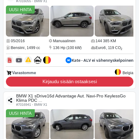
#7016055 - BMW X1
UUSI HINTA
05/2016
Manuaalinen
144 385 KM
Bensiini
,
1499 cc
136 Hp (100 kW)
Euro6
,
119 CO
2
Kate - ALV ei vähennyskelpoinen
Varastomme
Belgia
Kirjaudu sisään ostaaksesi
BMW X1 sDrive16d Advantage Aut. Navi-Pro KeylessGo
Klima PDC ...
#7016941 - BMW X1
UUSI HINTA