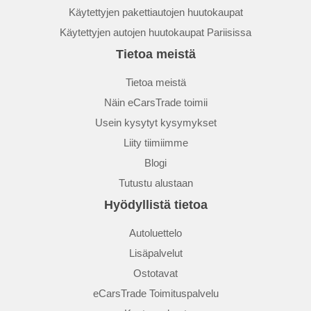
Käytettyjen pakettiautojen huutokaupat
Käytettyjen autojen huutokaupat Pariisissa
Tietoa meistä
Tietoa meistä
Näin eCarsTrade toimii
Usein kysytyt kysymykset
Liity tiimiimme
Blogi
Tutustu alustaan
Hyödyllistä tietoa
Autoluettelo
Lisäpalvelut
Ostotavat
eCarsTrade Toimituspalvelu