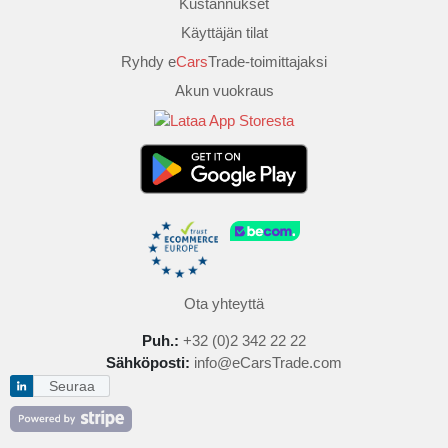
Kustannukset
Käyttäjän tilat
Ryhdy e
Cars
Trade-toimittajaksi
Akun vuokraus
Ota yhteyttä
Puh.:
+32 (0)2 342 22 22
Sähköposti:
info@eCarsTrade.com
Seuraa