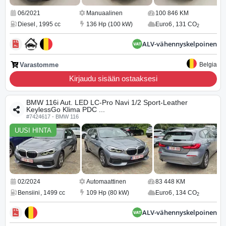
06/2021
Manuaalinen
100 846 KM
Diesel
,
1995 cc
136 Hp (100 kW)
Euro6
,
131 CO
2
ALV-vähennyskelpoinen
Varastomme
Belgia
Kirjaudu sisään ostaaksesi
BMW 116i Aut. LED LC-Pro Navi 1/2 Sport-Leather
KeylessGo Klima PDC ...
#7424617 - BMW 116
UUSI HINTA
02/2024
Automaattinen
83 448 KM
Bensiini
,
1499 cc
109 Hp (80 kW)
Euro6
,
134 CO
2
ALV-vähennyskelpoinen