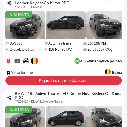
Leather KeylessGo Klima PDC ...
#7230340 - BMW 116
UUSI HINTA
05/2021
Automaattinen
120 198 KM
Diesel
,
1496 cc
116 Hp (85 kW)
Euro6
,
127 CO
2
ALV-vähennyskelpoinen
Varastomme
Belgia
Kirjaudu sisään ostaaksesi
BMW 216d Active Tourer LED-Xenon Navi KeylessGo Klima
PDC ...
#7231024 - BMW 216 Active Tourer
UUSI HINTA