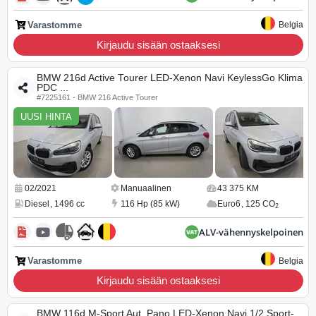
Varastomme
Belgia
Kirjaudu sisään ostaaksesi
BMW 216d Active Tourer LED-Xenon Navi KeylessGo Klima
PDC ...
#7225161 - BMW 216 Active Tourer
UUSI HINTA
02/2021
Manuaalinen
43 375 KM
Diesel
,
1496 cc
116 Hp (85 kW)
Euro6
,
125 CO
2
ALV-vähennyskelpoinen
Varastomme
Belgia
Kirjaudu sisään ostaaksesi
BMW 116d M-Sport Aut. Pano LED-Xenon Navi 1/2 Sport-