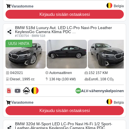
Varastomme
Belgia
Kirjaudu sisään ostaaksesi
BMW 518d Luxury Aut. LED LC-Pro Navi-Pro Leather
KeylessGo Camera Klima PDC ...
#7330754 - BMW 518
UUSI HINTA
04/2021
Automaattinen
152 157 KM
Diesel
,
1995 cc
136 Hp (100 kW)
Euro6
,
108 CO
2
ALV-vähennyskelpoinen
Varastomme
Belgia
Kirjaudu sisään ostaaksesi
BMW 320d M-Sport LED LC-Pro Navi Hi-Fi 1/2 Sport-
Leather-Alcantara KeylessGo Camera Klima PDC ...