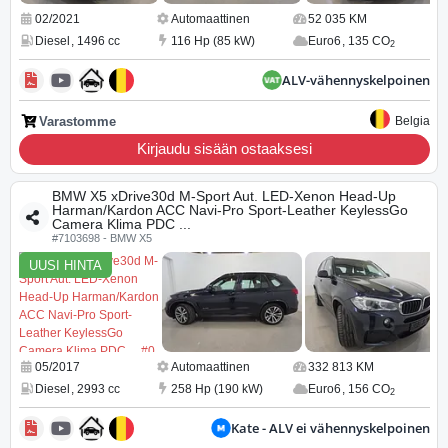
02/2021
Automaattinen
52 035 KM
Diesel
,
1496 cc
116 Hp (85 kW)
Euro6
,
135 CO
2
ALV-vähennyskelpoinen
Varastomme
Belgia
Kirjaudu sisään ostaaksesi
BMW X5 xDrive30d M-Sport Aut. LED-Xenon Head-Up
Harman/Kardon ACC Navi-Pro Sport-Leather KeylessGo
Camera Klima PDC ...
#7103698 - BMW X5
UUSI HINTA
05/2017
Automaattinen
332 813 KM
Diesel
,
2993 cc
258 Hp (190 kW)
Euro6
,
156 CO
2
Kate - ALV ei vähennyskelpoinen